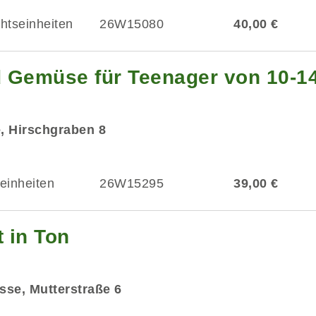
chtseinheiten
26W15080
40,00 €
 Gemüse für Teenager von 10-1
e, Hirschgraben 8
einheiten
26W15295
39,00 €
t in Ton
asse, Mutterstraße 6