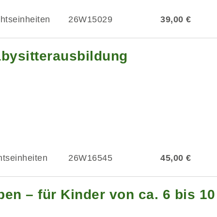
chtseinheiten
26W15029
39,00 €
abysitterausbildung
htseinheiten
26W16545
45,00 €
en – für Kinder von ca. 6 bis 1