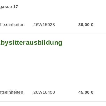
dgasse 17
chtseinheiten
26W15028
39,00 €
abysitterausbildung
htseinheiten
26W16400
45,00 €