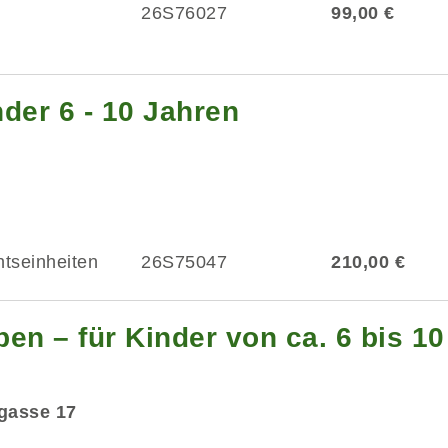
26S76027
99,00 €
der 6 - 10 Jahren
htseinheiten
26S75047
210,00 €
en – für Kinder von ca. 6 bis 1
dgasse 17