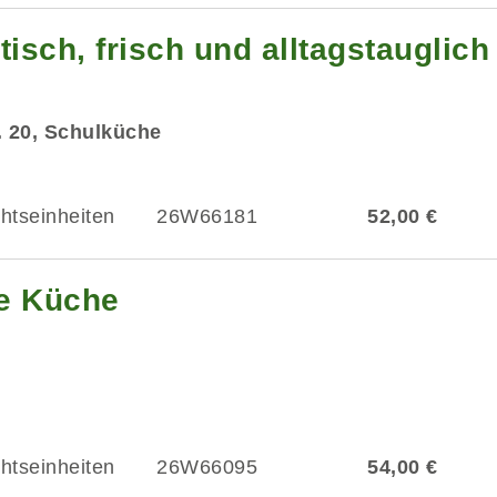
isch, frisch und alltagstauglich
r. 20, Schulküche
chtseinheiten
26W66181
52,00 €
he Küche
chtseinheiten
26W66095
54,00 €