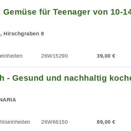
 Gemüse für Teenager von 10-1
e, Hirschgraben 8
einheiten
26W15290
39,00 €
sch - Gesund und nachhaltig koc
INARIA
chtseinheiten
26W66150
89,00 €