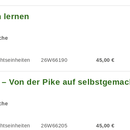
n lernen
üche
chtseinheiten
26W66190
45,00 €
 – Von der Pike auf selbstgemac
üche
chtseinheiten
26W66205
45,00 €