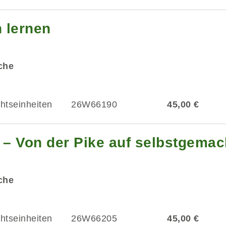
n lernen
üche
chtseinheiten
26W66190
45,00 €
 – Von der Pike auf selbstgemac
üche
chtseinheiten
26W66205
45,00 €