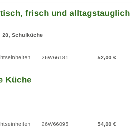
isch, frisch und alltagstauglich
r. 20, Schulküche
chtseinheiten
26W66181
52,00 €
he Küche
chtseinheiten
26W66095
54,00 €