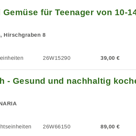
 Gemüse für Teenager von 10-1
e, Hirschgraben 8
einheiten
26W15290
39,00 €
sch - Gesund und nachhaltig koc
INARIA
chtseinheiten
26W66150
89,00 €