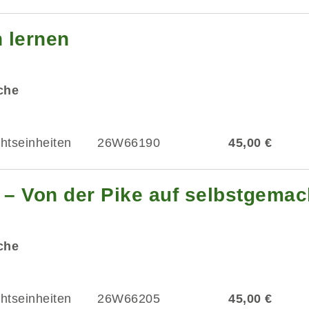
n lernen
üche
chtseinheiten
26W66190
45,00 €
 – Von der Pike auf selbstgemac
üche
chtseinheiten
26W66205
45,00 €