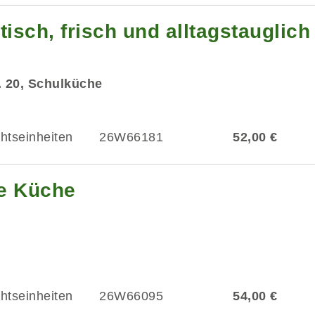
isch, frisch und alltagstauglich
r. 20, Schulküche
chtseinheiten
26W66181
52,00 €
he Küche
chtseinheiten
26W66095
54,00 €