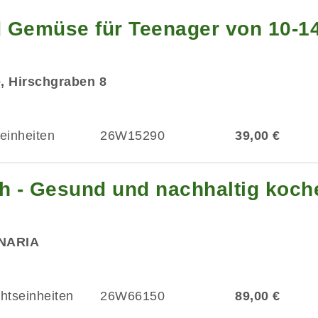
 Gemüse für Teenager von 10-1
e, Hirschgraben 8
einheiten
26W15290
39,00 €
sch - Gesund und nachhaltig koc
INARIA
chtseinheiten
26W66150
89,00 €