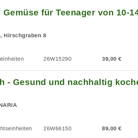
 Gemüse für Teenager von 10-1
e, Hirschgraben 8
einheiten
26W15290
39,00 €
sch - Gesund und nachhaltig koc
INARIA
chtseinheiten
26W66150
89,00 €