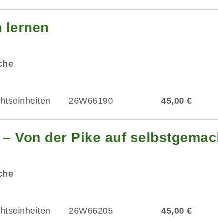
n lernen
üche
chtseinheiten
26W66190
45,00 €
 – Von der Pike auf selbstgemac
üche
chtseinheiten
26W66205
45,00 €