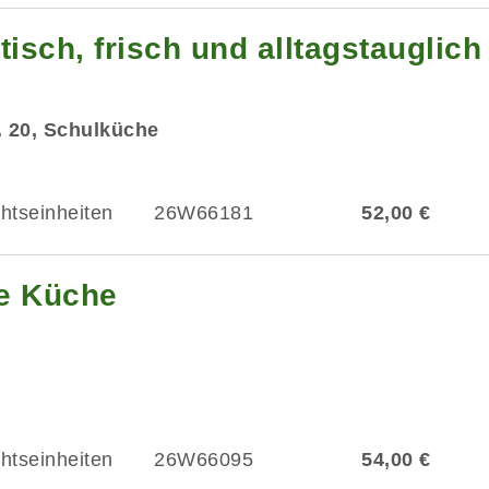
isch, frisch und alltagstauglich
r. 20, Schulküche
chtseinheiten
26W66181
52,00 €
he Küche
chtseinheiten
26W66095
54,00 €