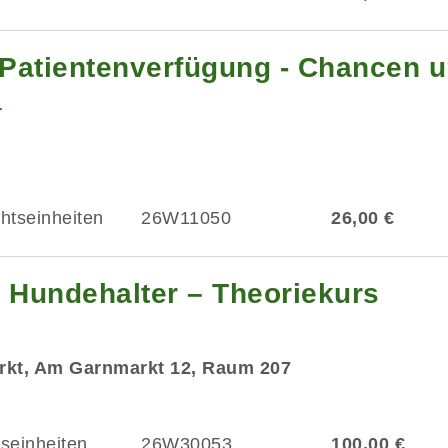
Patientenverfügung - Chancen u
r
chtseinheiten
26W11050
26,00 €
Hundehalter – Theoriekurs
rkt, Am Garnmarkt 12, Raum 207
tseinheiten
26W30053
100,00 €