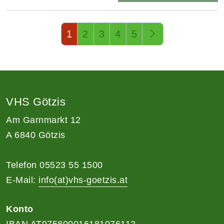
Seite 1 von 5
1
2
3
4
5
VHS Götzis
Am Garnmarkt 12
A 6840 Götzis
Telefon 05523 55 1500
E-Mail:
info(at)vhs-goetzis.at
Konto