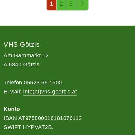
Seite 1 von 3
1
2
3
VHS Götzis
Am Garnmarkt 12
A 6840 Götzis
Telefon 05523 55 1500
E-Mail:
info(at)vhs-goetzis.at
Konto
IBAN AT975800016181076112
SWIFT HYPVAT2B.