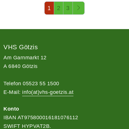
Seite 1 von 3
1
2
3
VHS Götzis
Am Garnmarkt 12
A 6840 Götzis
Telefon 05523 55 1500
E-Mail:
info(at)vhs-goetzis.at
Konto
IBAN AT975800016181076112
SWIFT HYPVAT2B.