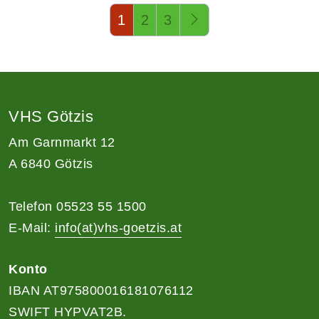
Seite 1 von 3
1
2
3
VHS Götzis
Am Garnmarkt 12
A 6840 Götzis
Telefon 05523 55 1500
E-Mail:
info(at)vhs-goetzis.at
Konto
IBAN AT975800016181076112
SWIFT HYPVAT2B.