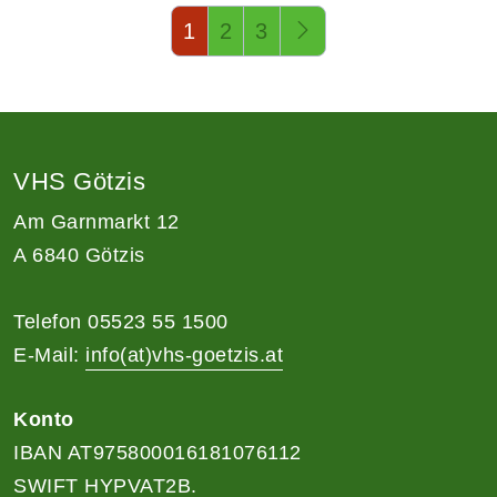
Seite 1 von 3
1
2
3
VHS Götzis
Am Garnmarkt 12
A 6840 Götzis
Telefon 05523 55 1500
E-Mail:
info(at)vhs-goetzis.at
Konto
IBAN AT975800016181076112
SWIFT HYPVAT2B.