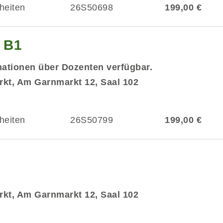
heiten
26S50698
199,00 €
g B1
mationen über Dozenten verfügbar.
kt, Am Garnmarkt 12, Saal 102
heiten
26S50799
199,00 €
kt, Am Garnmarkt 12, Saal 102