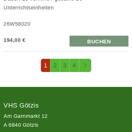
Unterrichtseinheiten
26W58020
194,00 €
BUCHEN
Seite 1 von 4
1
2
3
4
VHS Götzis
Am Garnmarkt 12
A 6840 Götzis