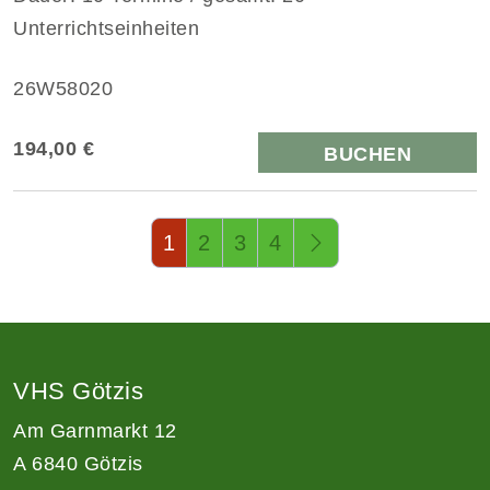
Unterrichtseinheiten
26W58020
194,00 €
BUCHEN
Seite 1 von 4
1
2
3
4
VHS Götzis
Am Garnmarkt 12
A 6840 Götzis