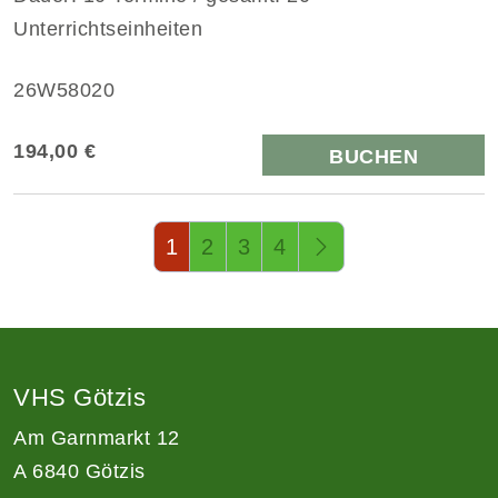
Unterrichtseinheiten
26W58020
194,00 €
BUCHEN
Seite 1 von 4
1
2
3
4
VHS Götzis
Am Garnmarkt 12
A 6840 Götzis