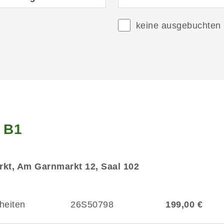
keine ausgebuchten
g B1
kt, Am Garnmarkt 12, Saal 102
heiten
26S50798
199,00 €