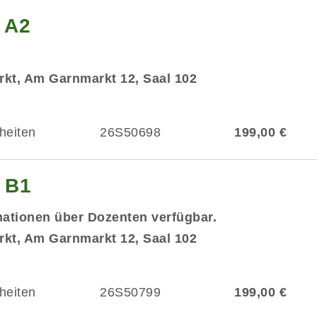
 A2
kt, Am Garnmarkt 12, Saal 102
heiten
26S50698
199,00 €
g B1
mationen über Dozenten verfügbar.
kt, Am Garnmarkt 12, Saal 102
heiten
26S50799
199,00 €