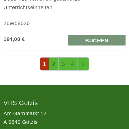
Unterrichtseinheiten
26W58020
194,00 €
BUCHEN
Seite 1 von 4
1
2
3
4
VHS Götzis
Am Garnmarkt 12
A 6840 Götzis