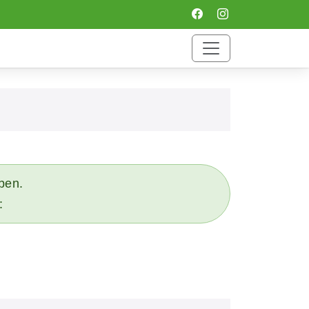
eben.
: