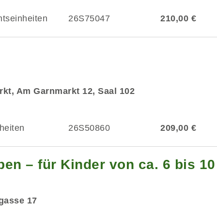
htseinheiten
26S75047
210,00 €
kt, Am Garnmarkt 12, Saal 102
heiten
26S50860
209,00 €
en – für Kinder von ca. 6 bis 1
dgasse 17