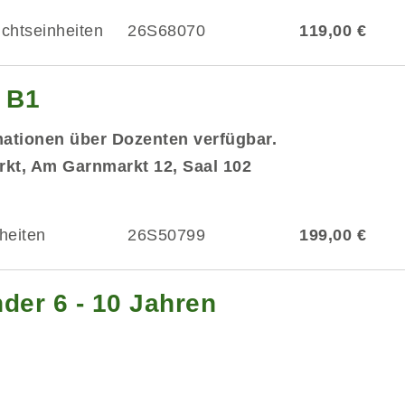
ichtseinheiten
26S68070
119,00 €
g B1
mationen über Dozenten verfügbar.
kt, Am Garnmarkt 12, Saal 102
heiten
26S50799
199,00 €
der 6 - 10 Jahren