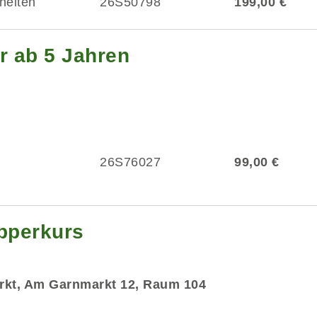
heiten
26S50798
199,00 €
r ab 5 Jahren
26S76027
99,00 €
upperkurs
rkt, Am Garnmarkt 12, Raum 104