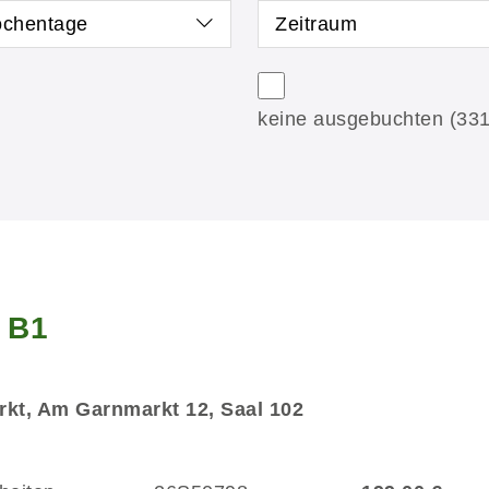
chentage
Zeitraum
keine ausgebuchten
(331
g B1
kt, Am Garnmarkt 12, Saal 102