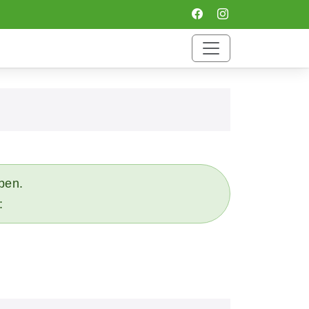
eben.
: