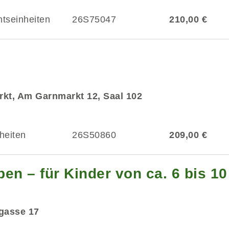
htseinheiten
26S75047
210,00 €
kt, Am Garnmarkt 12, Saal 102
heiten
26S50860
209,00 €
en – für Kinder von ca. 6 bis 1
dgasse 17