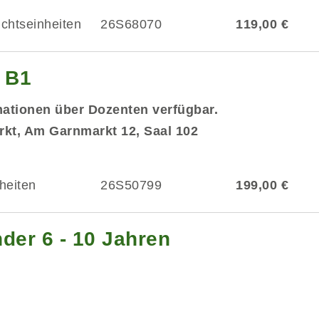
ichtseinheiten
26S68070
119,00 €
g B1
mationen über Dozenten verfügbar.
kt, Am Garnmarkt 12, Saal 102
heiten
26S50799
199,00 €
der 6 - 10 Jahren