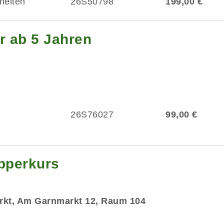
heiten
26S50798
199,00 €
r ab 5 Jahren
26S76027
99,00 €
upperkurs
rkt, Am Garnmarkt 12, Raum 104