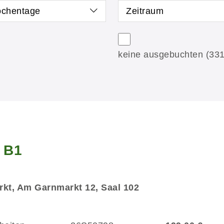
chentage
Zeitraum
keine ausgebuchten
(331
g B1
kt, Am Garnmarkt 12, Saal 102