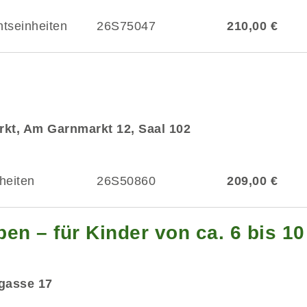
htseinheiten
26S75047
210,00 €
kt, Am Garnmarkt 12, Saal 102
heiten
26S50860
209,00 €
en – für Kinder von ca. 6 bis 1
dgasse 17