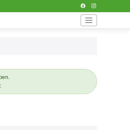
eben.
: