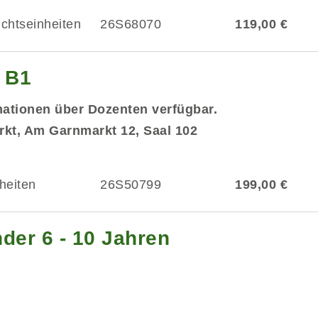
ichtseinheiten
26S68070
119,00 €
g B1
mationen über Dozenten verfügbar.
kt, Am Garnmarkt 12, Saal 102
heiten
26S50799
199,00 €
der 6 - 10 Jahren