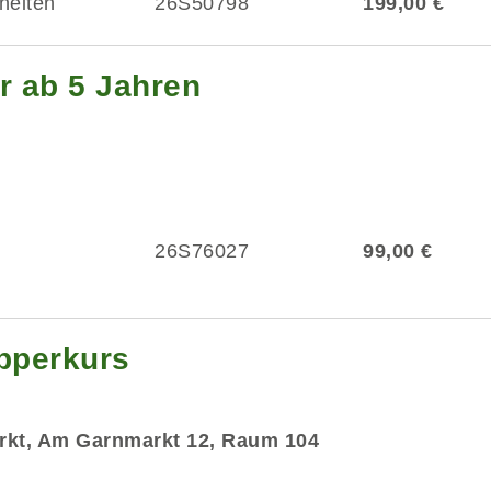
heiten
26S50798
199,00 €
r ab 5 Jahren
26S76027
99,00 €
upperkurs
rkt, Am Garnmarkt 12, Raum 104