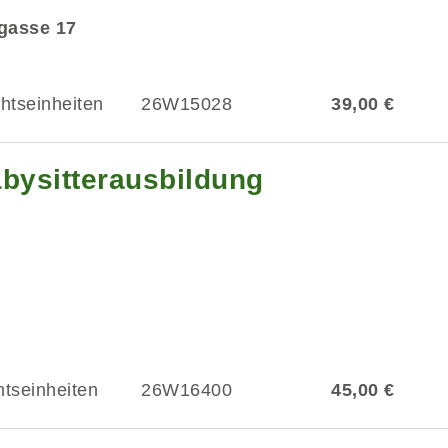
dgasse 17
chtseinheiten
26W15028
39,00 €
abysitterausbildung
htseinheiten
26W16400
45,00 €