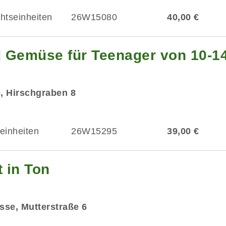
chtseinheiten
26W15080
40,00 €
 Gemüse für Teenager von 10-1
e, Hirschgraben 8
einheiten
26W15295
39,00 €
t in Ton
asse, Mutterstraße 6