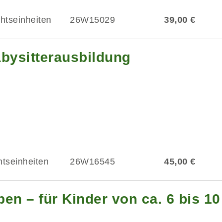
chtseinheiten
26W15029
39,00 €
abysitterausbildung
htseinheiten
26W16545
45,00 €
en – für Kinder von ca. 6 bis 1