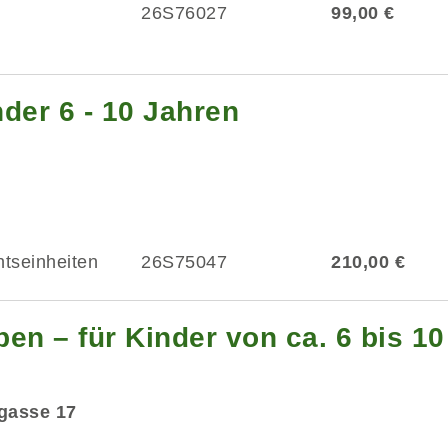
26S76027
99,00 €
der 6 - 10 Jahren
htseinheiten
26S75047
210,00 €
en – für Kinder von ca. 6 bis 1
dgasse 17