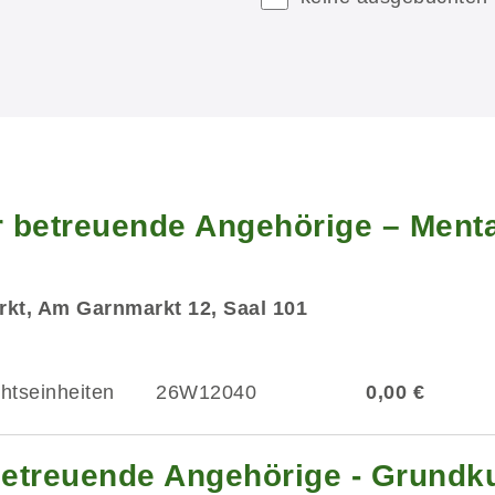
r betreuende Angehörige – Menta
kt, Am Garnmarkt 12, Saal 101
chtseinheiten
26W12040
0,00 €
 betreuende Angehörige - Grundk