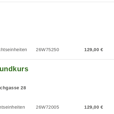
chtseinheiten
26W75250
129,00 €
rundkurs
rchgasse 28
htseinheiten
26W72005
129,00 €