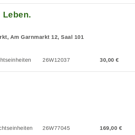
m Leben.
kt, Am Garnmarkt 12, Saal 101
chtseinheiten
26W12037
30,00 €
chtseinheiten
26W77045
169,00 €