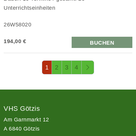
Unterrichtseinheiten
26W58020
194,00 €
BUCHEN
Seite 1 von 4
1
2
3
4
VHS Götzis
Am Garnmarkt 12
A 6840 Götzis