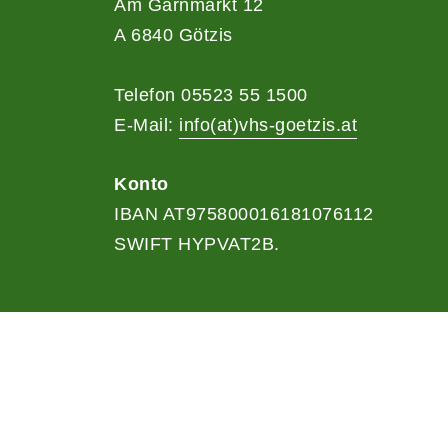
Am Garnmarkt 12
A 6840 Götzis
Telefon 05523 55 1500
E-Mail:
info(at)vhs-goetzis.at
Konto
IBAN AT975800016181076112
SWIFT HYPVAT2B.
A
Kontrast
Schriftgröße
A