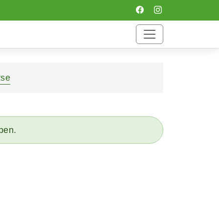
rse
eben.