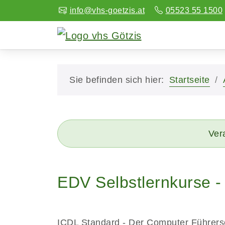
info@vhs-goetzis.at
05523 55 1500
Sie befinden sich hier:
Startseite
Vera
EDV Selbstlernkurse -
ICDL Standard - Der Computer Führers