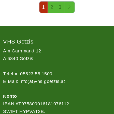
Seite 1 von 3
1
2
3
VHS Götzis
Am Garnmarkt 12
A 6840 Götzis
Telefon 05523 55 1500
E-Mail:
info(at)vhs-goetzis.at
Konto
IBAN AT975800016181076112
SWIFT HYPVAT2B.