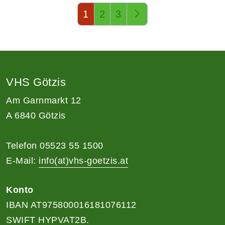
Seite 1 von 3
1
2
3
VHS Götzis
Am Garnmarkt 12
A 6840 Götzis
Telefon 05523 55 1500
E-Mail:
info(at)vhs-goetzis.at
Konto
IBAN AT975800016181076112
SWIFT HYPVAT2B.